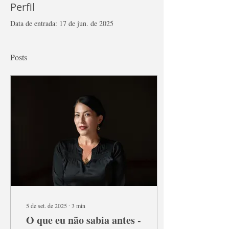
Perfil
Data de entrada: 17 de jun. de 2025
Posts
5 de set. de 2025
∙
3
min
O que eu não sabia antes -