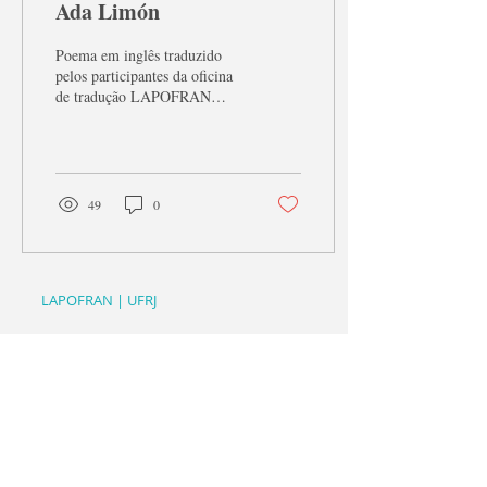
Ada Limón
Poema em inglês traduzido
pelos participantes da oficina
de tradução LAPOFRAN
2022.1, que incluiu também
poemas não-francófonos.
Nessa...
49
0
LAPOFRAN | UFRJ
Av. Horácio
Macedo
, 2151 - Cidade Universitária da
Universidade Federal do Rio de Janeiro, Rio de
Janeiro - RJ,
21941-917