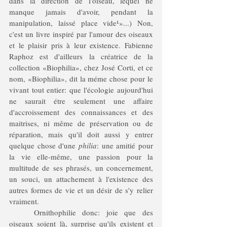
dans la direction de l'oiseau, lequel ne 
manque jamais d'avoir, pendant la 
manipulation, laissé place vide
¹
»...) Non, 
c'est un livre inspiré par l'amour des oiseaux 
et le plaisir pris à leur existence. Fabienne 
Raphoz est d'ailleurs la créatrice de la 
collection «Biophilia», chez José Corti, et ce 
nom, «Biophilia», dit la méme chose pour le 
vivant tout entier: que l'écologie aujourd'hui 
ne saurait étre seulement une affaire 
d'accroissement des connaissances et des 
maitrises, ni même de préservation ou de 
réparation, mais qu'il doit aussi y entrer 
quelque chose d'une 
philia
: une amitié pour 
la vie elle-même, une passion pour la 
multitude de ses phrasés, un concernement, 
un souci, un attachement à l'existence des 
autres formes de vie et un désir de s'y relier 
vraiment. 
	Ornithophilie donc: joie que des 
oiseaux soient là, surprise qu'ils existent et 