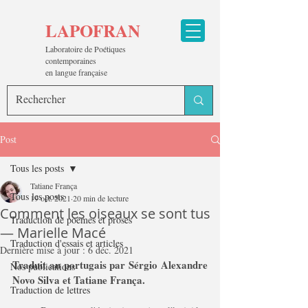
LAPOFRAN
Laboratoire de Poétiques
contemporaines
en langue française
Post
Tous les posts
Tatiane França
Tous les posts
19 oct. 2021
20 min de lecture
Comment les oiseaux se sont tus
Traduction de poèmes et proses
— Marielle Macé
Traduction d'essais et articles
Dernière mise à jour :
6 déc. 2021
Traduit au portugais par Sérgio Alexandre 
Nos publications
Novo Silva et Tatiane França.
Traduction de lettres