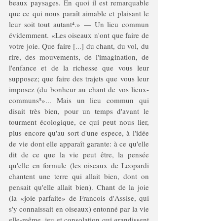
beaux paysages. En quoi il est remarquable 
que ce qui nous paraît aimable et plaisant le 
leur soit tout autant
⁴
.» — Un lieu commun 
évidemment. «Les oiseaux n'ont que faire de 
votre joie. Que faire [...] du chant, du vol, du 
rire, des mouvements, de l'imagination, de 
l'enfance et de la richesse que vous leur 
supposez; que faire des trajets que vous leur 
imposez (du bonheur au chant de vos lieux-
communs⁵»... Mais un lieu commun qui 
disait très bien, pour un temps d'avant le 
tourment écologique, ce qui peut nous lier, 
plus encore qu'au sort d'une espece, à l'idée 
de vie dont elle apparaît garante: à ce qu'elle 
dit de ce que la vie peut être, la pensée 
qu'elle en formule (les oiseaux de Leopardi 
chantent une terre qui allait bien, dont on 
pensait qu'elle allait bien). Chant de la joie 
(la «joie parfaite» de Francois d'Assise, qui 
s'y connaissait en oiseaux) entonné par la vie 
elle-même, jeu et consolation qui grandissent 