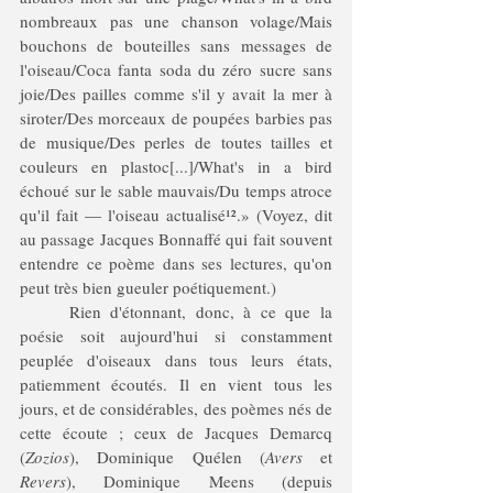
nombreaux pas une chanson volage/Mais 
bouchons de bouteilles sans messages de 
l'oiseau/Coca fanta soda du zéro sucre sans 
joie/Des pailles comme s'il y avait la mer à 
siroter/Des morceaux de poupées barbies pas 
de musique/Des perles de toutes tailles et 
couleurs en plastoc[...]/What's in a bird 
échoué sur le sable mauvais/Du temps atroce 
qu'il fait — l'oiseau actualisé¹².» (Voyez, dit 
au passage Jacques Bonnaffé qui fait souvent 
entendre ce poème dans ses lectures, qu'on 
peut très bien gueuler poétiquement.)
	Rien d'étonnant, donc, à ce que la 
poésie soit aujourd'hui si constamment 
peuplée d'oiseaux dans tous leurs états, 
patiemment écoutés. Il en vient tous les 
jours, et de considérables, des poèmes nés de 
cette écoute ; ceux de Jacques Demarcq 
(
Zozios
), Dominique Quélen (
Avers
 et 
Revers
), Dominique Meens (depuis 