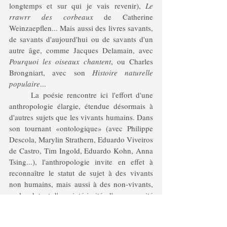
longtemps et sur qui je vais revenir), 
Le 
rrawrr des corbeaux
 de Catherine 
Weinzaepflen... Mais aussi des livres savants, 
de savants d'aujourd'hui ou de savants d'un 
autre âge, comme Jacques Delamain, avec 
Pourquoi les oiseaux chantent
, ou Charles 
Brongniart, avec son 
Histoire naturelle 
populaire
...
	La poésie rencontre ici l'effort d'une 
anthropologie élargie, étendue désormais à 
d'autres sujets que les vivants humains. Dans 
son tournant «ontologique» (avec Philippe 
Descola, Marylin Strathern, Eduardo Viveiros 
de Castro, Tim Ingold, Eduardo Kohn, Anna 
Tsing...), l'anthropologie invite en effet à 
reconnaître le statut de sujet à des vivants 
non humains, mais aussi à des non-vivants, 
en les dotant d'une intériorité, d'une capacité 
à signifier, d'une agentivité (avec des effets 
déjà sensibles, dans le droit par exemple). 