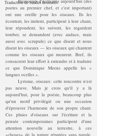
	Beaucoup d'écrivains aujourd'hui (des 
Traduction de bandes dessinées
poetes au premier chef, et c'est important) 
ont une oreille pour les oiseaux. Ils les 
écoutent, les imitent, participent à leur chant, 
leur répondent, les suivent, les regardent 
tomber, se demandent (avec audace, mais 
aussi avec scrupule) ce que disent et nous 
disent les oiseaux — les oiseaux qui chantent 
comme les oiseaux qui meurent. Bref, ils 
consacrent leur effort à entendre et à traduire 
ce que Dominique Meens appelle les « 
langues ocelles ».
	Lyrisme, oiseaux: cette rencontre n'est 
pas neuve. Mais je crois qu'il y a là 
aujourd'hui, pour la poésie, beaucoup plus 
qu'un motif privilégié ou une occasion 
d'éprouver l'harmonie de son propre chant. 
Ces pluies d'oiseaux sur l'écriture et la 
pensée contemporaines participent d'une 
attention nouvelle au terrestre, à ces 
«choses» de la nature réputées sans parole. 