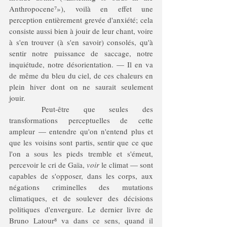
Anthropocene⁷»), voilà en effet une 
perception entièrement grevée d'anxiété; cela 
consiste aussi bien à jouir de leur chant, voire 
à s'en trouver (à s'en savoir) consolés, qu'à 
sentir notre puissance de saccage, notre 
inquiétude, notre désorientation. — Il en va 
de même du bleu du ciel, de ces chaleurs en 
plein hiver dont on ne saurait seulement 
jouir.
	Peut-être que seules des 
transformations perceptuelles de cette 
ampleur — entendre qu'on n'entend plus et 
que les voisins sont partis, sentir que ce que 
l'on a sous les pieds tremble et s'émeut, 
percevoir le cri de Gaïa, 
voir
 le climat — sont 
capables de s'opposer, dans les corps, aux 
négations criminelles des mutations 
climatiques, et de soulever des décisions 
politiques d'envergure. Le dernier livre de 
Bruno Latour⁸ va dans ce sens, quand il 