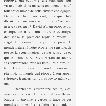
retrouver une écoute et une sensibilité plus 
vastes, mais dans un sens entièrement neuf, 
tout entier nimbé de cette anxiété écologique. 
Dans un livre inspirant, quoique très 
discutable dans son continuisme, «
Comment 
la terre s'est tue
»⁹, David Abram propose par 
exemple de faire d'une nouvelle «écologie 
des sens» la première réplique muette: il 
s'agit de reconnaître la part que prend le 
monde naturel à notre propre vie sensible, de 
penser la «coanimation» de nos sens et de ce 
qui les sollicite. Et David Abram de décrire 
ses converations avec les bêtes, les pierres ou 
le vent, ses duos avec un monde intensément 
réanimé, un monde qui répond à son appel, 
s'éprouve à travers lui, qui 
se pense
 même en 
lui. 
	Réentendre, affûter une écoute, c'est 
aussi ce que vise le bioacousticien Bernie 
Krause. Il travaille à garder la trace de ces 
mondes sonores, à en célebrer la splendeur, 