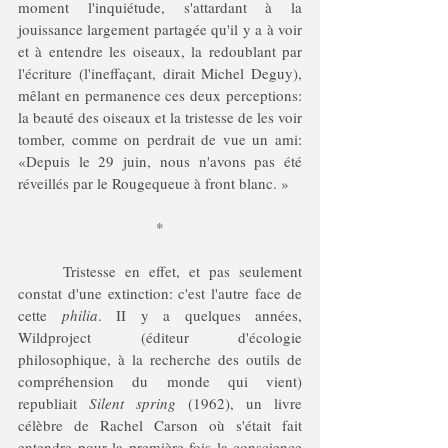
moment l'inquiétude, s'attardant à la 
jouissance largement partagée qu'il y a à voir 
et à entendre les oiseaux, la redoublant par 
l'écriture (l'ineffaçant, dirait Michel Deguy), 
mêlant en permanence ces deux perceptions: 
la beauté des oiseaux et la tristesse de les voir 
tomber, comme on perdrait de vue un ami: 
«Depuis le 29 juin, nous n'avons pas été 
réveillés par le Rougequeue à front blanc. » 
*
	Tristesse en effet, et pas seulement 
constat d'une extinction: c'est l'autre face de 
cette 
philia
. II y a quelques années, 
Wildproject (éditeur d'écologie 
philosophique, à la recherche des outils de 
compréhension du monde qui vient) 
republiait 
Silent spring
 (1962), un livre 
célèbre de Rachel Carson où s'était fait 
entendre pour la première fois la conscience 