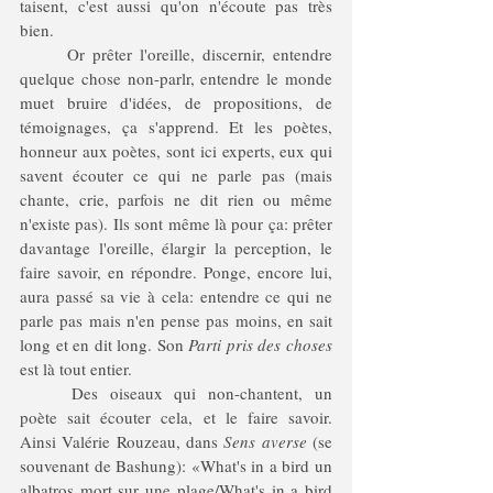
taisent, c'est aussi qu'on n'écoute pas très 
bien.
	Or prêter l'oreille, discernir, entendre 
quelque chose non-parlr, entendre le monde 
muet bruire d'idées, de propositions, de 
témoignages, ça s'apprend. Et les poètes, 
honneur aux poètes, sont ici experts, eux qui 
savent écouter ce qui ne parle pas (mais 
chante, crie, parfois ne dit rien ou même 
n'existe pas). Ils sont même là pour ça: prêter 
davantage l'oreille, élargir la perception, le 
faire savoir, en répondre. Ponge, encore lui, 
aura passé sa vie à cela: entendre ce qui ne 
parle pas mais n'en pense pas moins, en sait 
long et en dit long. Son 
Parti pris des choses 
est là tout entier. 
	Des oiseaux qui non-chantent, un 
poète sait écouter cela, et le faire savoir. 
Ainsi Valérie Rouzeau, dans 
Sens averse
 (se 
souvenant de Bashung): «What's in a bird un 
albatros mort sur une plage/What's in a bird 