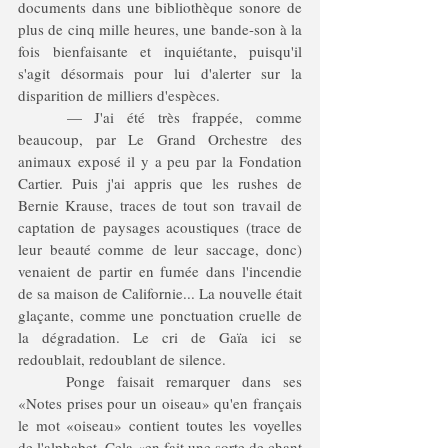
documents dans une bibliothèque sonore de 
plus de cinq mille heures, une bande-son à la 
fois bienfaisante et inquiétante, puisqu'il 
s'agit désormais pour lui d'alerter sur la 
disparition de milliers d'espèces.
	— J'ai été très frappée, comme 
beaucoup, par Le Grand Orchestre des 
animaux exposé il y a peu par la Fondation 
Cartier. Puis j'ai appris que les rushes de 
Bernie Krause, traces de tout son travail de 
captation de paysages acoustiques (trace de 
leur beauté comme de leur saccage, donc) 
venaient de partir en fumée dans l'incendie 
de sa maison de Californie... La nouvelle était 
glaçante, comme une ponctuation cruelle de 
la dégradation. Le cri de Gaïa ici se 
redoublait, redoublant de silence.
	Ponge faisait remarquer dans ses 
«Notes prises pour un oiseau» qu'en français 
le mot «oiseau» contient toutes les voyelles 
de l'alphabet. Cela «en fait une sorte de chant 