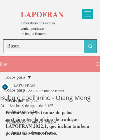
LAPOFRAN
Laboratório de Poéticas
contemporâneas
de língua francesa
Post
Todos posts
LAPO FRAN
Todos posts
23 de jul. de 2022
2 min de leitura
Bubu o coelhinho - Qiang Meng
Nossas publicações
Atualizado:
8 de ago. de 2022
Tradução de cartas
Poema em inglês traduzido pelos 
participantes da oficina de tradução 
Tradução de ensaios e artigos
LAPOFRAN 2022.1, que incluiu também 
Tradução de poemas e prosas
poemas não-francófonos.