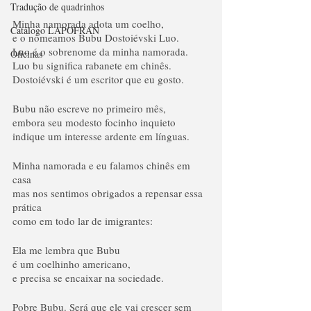
Tradução de quadrinhos
Minha namorada adota um coelho,
Catálogo LAPOFRAN
e o nomeamos Bubu Dostoiévski Luo.
Luo é o sobrenome da minha namorada.
Oficinas
Luo bu significa rabanete em chinês.
Dostoiévski é um escritor que eu gosto.
Bubu não escreve no primeiro mês,
embora seu modesto focinho inquieto 
indique um interesse ardente em línguas.
Minha namorada e eu falamos chinês em 
casa
mas nos sentimos obrigados a repensar essa 
prática
como em todo lar de imigrantes:
Ela me lembra que Bubu
é um coelhinho americano,
e precisa se encaixar na sociedade.
Pobre Bubu. Será que ele vai crescer sem 