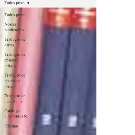
Todos posts
Todos posts
Nossas
publicações
Tradução de
cartas
Tradução de
ensaios e
artigos
Tradução de
poemas e
prosas
Tradução de
quadrinhos
Catálogo
LAPOFRAN
Oficinas