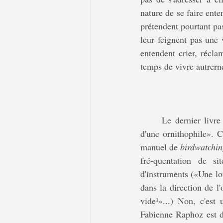
nature de se faire ente
prétendent pourtant pas 
leur feignent pas une v
entendent crier, récla
temps de vivre autrern
	Le dernier livr
d'une ornithophile». C
manuel de 
birdwatchi
fré-quentation de si
d'instruments («Une lo
dans la direction de l
vide
¹
»...) Non, c'est 
Fabienne Raphoz est d'