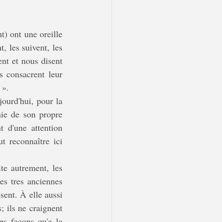
, les suivent, les 
nt et nous disent 
 consacrent leur 
 ».
ie de son propre 
 d'une attention 
t reconnaître ici 
oiseaux donc, mais aussi les vents, les fleuves, les foréts, les fantômes... ce sont les tres anciennes 
sent. À elle aussi 
; ils ne craignent 
es façons qu'a la 