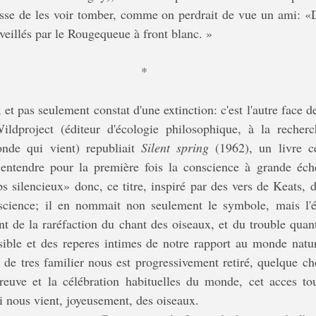
tesse de les voir tomber, comme on perdrait de vue un ami: «D
veillés par le Rougequeue à front blanc. » 
*
t, et pas seulement constat d'une extinction: c'est l'autre face d
ldproject (éditeur d'écologie philosophique, à la recherc
de qui vient) republiait 
Silent spring
 (1962), un livre c
t entendre pour la première fois la conscience à grande éche
s silencieux» donc, ce titre, inspiré par des vers de Keats, 
science; il en nommait non seulement le symbole, mais l'
nt de la raréfaction du chant des oiseaux, et du trouble quant 
sible et des reperes intimes de notre rapport au monde natur
e de tres familier nous est progressivement retiré, quelque ch
reuve et la célébration habituelles du monde, cet acces tou
ui nous vient, joyeusement, des oiseaux. 