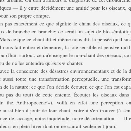
ifiques — il y entre décidément une amitié pour les oiseaux, 
pour son propre compte.
 de branche en branche: ce serait un sujet de bio-sémiotique
. Mais ce que ce chant dit et même nous dit: la pensée qu'il sus
 nous fait entrer et demeurer, la joie sensible et pensive qu'il
ourd'hui, surtout: ce qu'enseigne le non-chant des oiseaux; ce q
 ou de ne les entendre qu'
encore
 chanter.
st aussi toute une transformation perceptuelle, une transfor
de la nature: ce que l'on décide écouter, ce que l'on est capab
(ou pas du tout) de cette entente. Écouter les oiseaux dan
in the Anthropocene⁷»), voilà en effet une perception en
e aussi bien à jouir de leur chant, voire à s'en trouver (à s'en
sance de saccage, notre inquiétude, notre désorientation. — Il
aleurs en plein hiver dont on ne saurait seulement jouir.