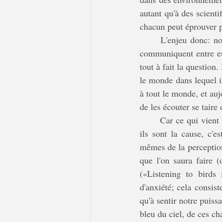
autant qu'à des scient
chacun peut éprouver 
	L'enjeu donc: non pas exactement ce que signifie le chant des oiseaux, ce que les oiseaux se 
communiquent entre eux
tout à fait la question
le monde dans lequel il
à tout le monde, et auj
de les écouter se taire
	Car ce qui vient avec la consciente des désastres environnementaux et de la désanimation dont 
ils sont la cause, c'e
mêmes de la perception 
que l'on saura faire 
(«Listening to birds 
d'anxiété; cela consist
qu'à sentir notre puis
bleu du ciel, de ces ch