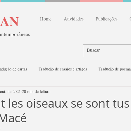
RAN
Home
Atividades
Publicações
contemporâneas
adução de cartas
Tradução de ensaios e artigos
Tradução de poemas
 out. de 2021
20 min de leitura
go LAPOFRAN
Oficinas
les oiseaux se sont tu
 Macé
1