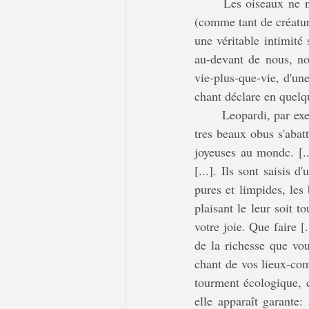
	Les oiseaux ne nous saisissent en effet pas sous la figure du lointain, de l'esquive, de la fuite 
(comme tant de créatur
une véritable intimité 
au-devant de nous, nou
vie-plus-que-vie, d'une 
chant déclare en quelqu
	Leopardi, par exemple (lui aussi republié — comme on voit, il en tombe de partout des oiseaux, 
tres beaux obus s'abatt
joyeuses au mondc. [...
[...]. Ils sont saisis d
pures et limpides, les
plaisant le leur soit to
votre joie. Que faire [
de la richesse que vo
chant de vos lieux-com
tourment écologique, c
elle apparaît garante: