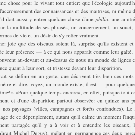
me chose pour le vivant tout entier: que l'écologie aujourd'hu
d'accroissement des connaissances et des maitrises, ni même d
'il doit aussi y entrer quelque chose d'une 
philia
: une amitié
r la multitude de ses phrasés, un concernement, un souci, 
ormes de vie et un désir de s'y relier vraiment. 
e de leur présence — à ce qui nous apparaît comme leur gaîté, 
t ouvrent au-devant et au-dessus de nous un monde de lignes e
ance quant à leur sort, et tristesse devant leur disparition. 
enétre et dire, voyez, un monde existe, il est — pour quelqu
aime
²
.» «Pour quelque temps encore», en effet, puisque tout cel
ent et d'une disparition partout observée: en quinze ans prè
 nos paysages (villes, campagnes et foréts confondues). Le l
e de ce dépeuplement, autant qu'il calme un moment l'inquiét
ment partagée qu'il y a à voir et à entendre les oiseaux, l
nt, dirait Michel Deguy), mêlant en permanence ces deux perce