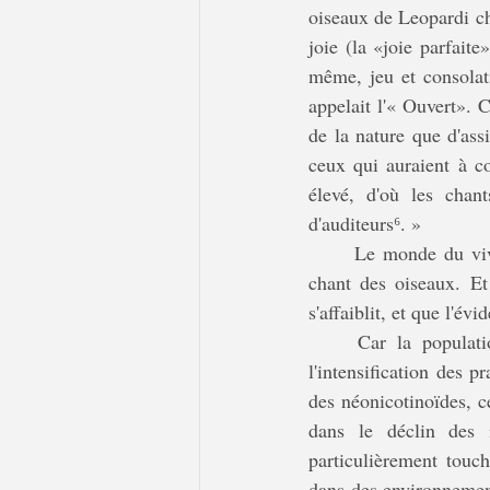
oiseaux de Leopardi cha
joie (la «joie parfaite
même, jeu et consolat
appelait l'« Ouvert». C
de la nature que d'ass
ceux qui auraient à co
élevé, d'où les chant
d'auditeurs
⁶
. » 
	Le monde du vivant qui se déclare et se chante lui-même, voilà le sens et le legs affectif du 
chant des oiseaux. Et
s'affaiblit, et que l'év
	Car la population des oiseaux s'effondre, on le sait ; leur disparition massive est due à 
l'intensification des p
des néonicotinoïdes, ce
dans le déclin des i
particulièrement touch
dans des environnement