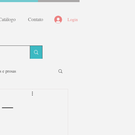
Catálogo
Contato
Login
 e prosas
s —