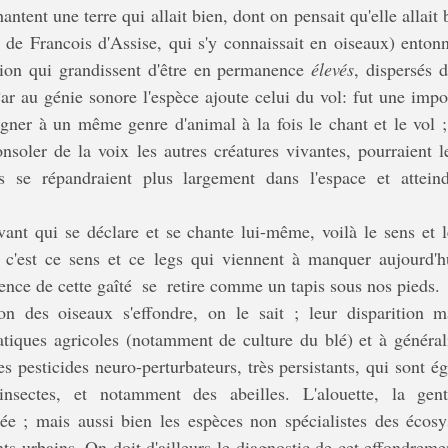
ntent une terre qui allait bien, dont on pensait qu'elle allait 
» de Francois d'Assise, qui s'y connaissait en oiseaux) entonn
ion qui grandissent d'être en permanence 
élevés
, dispersés 
ar au génie sonore l'espèce ajoute celui du vol: fut une impor
igner à un même genre d'animal à la fois le chant et le vol ;
nsoler de la voix les autres créatures vivantes, pourraient le
s se répandraient plus largement dans l'espace et atteind
 c'est ce sens et ce legs qui viennent à manquer aujourd'h
idence de cette gaîté  se  retire comme un tapis sous nos pieds.
ratiques agricoles (notamment de culture du blé) et à générali
s pesticides neuro-perturbateurs, très persistants, qui sont é
nsectes, et notamment des abeilles. L'alouette, la gentil
ée ; mais aussi bien les espèces non spécialistes des écosys
s urbains. On doit d'ailleurs le diagnostic de cet effondreme