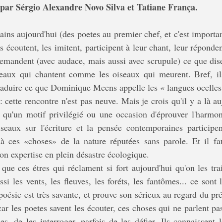
 par Sérgio Alexandre Novo Silva et Tatiane França.
s écoutent, les imitent, participent à leur chant, leur répondent
emandent (avec audace, mais aussi avec scrupule) ce que dise
eaux qui chantent comme les oiseaux qui meurent. Bref, ils
 traduire ce que Dominique Meens appelle les « langues ocelles
 qu'un motif privilégié ou une occasion d'éprouver l'harmon
seaux sur l'écriture et la pensée contemporaines participent
 à ces «choses» de la nature réputées sans parole. Et il fau
on expertise en plein désastre écologique. 
 poésie est très savante, et prouve son sérieux au regard du pré
; car les poetes savent les écouter, ces choses qui ne parlent pas
es, de les interroger, parfois de les défier. Ils connaissent l