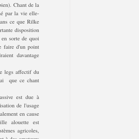
bien). Chant de la 
é par la vie elle-
dans ce que Rilke 
tante disposition 
 en sorte de quoi 
 faire d'un point 
raient davantage 
ui  que ce chant 
sation de l'usage 
galement en cause 
le alouette est 
tèmes agricoles, 
nt à des amateurs 