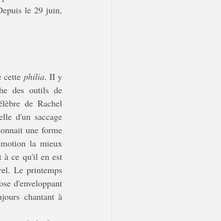
epuis le 29 juin, 
e cette 
philia
. II y 
he des outils de 
élèbre de Rachel 
lle d'un saccage 
donnait une forme 
émotion la mieux 
à ce qu'il en est 
el. Le printemps 
ose d'enveloppant 
jours chantant à 