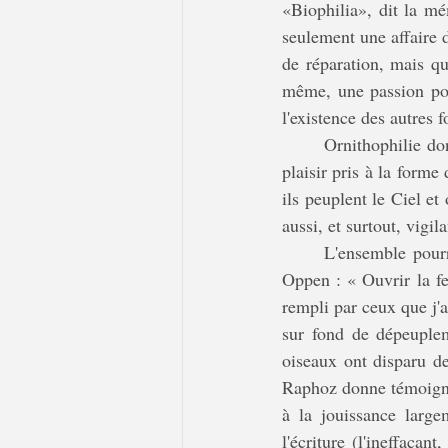
«Biophilia», dit la mé
seulement une affaire 
de réparation, mais qu
même, une passion pou
l'existence des autres f
	Ornithophilie donc: joie que des oiseaux soient là, surprise qu'ils existent et qu'ils soient tels, 
plaisir pris à la form
ils peuplent le Ciel e
aussi, et surtout, vigil
	L'ensemble pourrait se définir en un geste, que décrivent très bien ces mots du poète George 
Oppen : « Ouvrir la f
rempli par ceux que j'
sur fond de dépeuplem
oiseaux ont disparu de
Raphoz donne témoignag
à la jouissance large
l'écriture (l'ineffaça