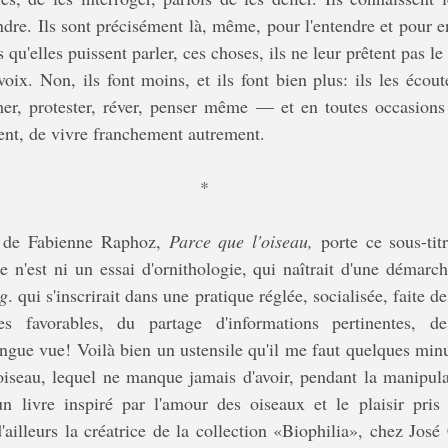
ndre. Ils sont précisément là, même, pour l'entendre et pour en
qu'elles puissent parler, ces choses, ils ne leur prêtent pas le
oix. Non, ils font moins, et ils font bien plus: ils les écouten
mer, protester, réver, penser même — et en toutes occasions a
ent, de vivre franchement autrement.
*
e de Fabienne Raphoz, 
Parce que l'oiseau,
 porte ce sous-titr
e n'est ni un essai d'ornithologie, qui naîtrait d'une démarch
ng
. qui s'inscrirait dans une pratique réglée, socialisée, faite de
tes favorables, du partage d'informations pertinentes, de
ngue vue! Voilà bien un ustensile qu'il me faut quelques minut
'oiseau, lequel ne manque jamais d'avoir, pendant la manipulat
un livre inspiré par l'amour des oiseaux et le plaisir pris 
ailleurs la créatrice de la collection «Biophilia», chez José 