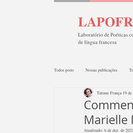
LAPOF
Laboratório de Poéticas 
de língua francesa
Todos posts
Nossas publicações
Tr
Tatiane França
19 de
Tradução de quadrinhos
Catálo
Comment 
Marielle
Atualizado:
6 de dez. de 202