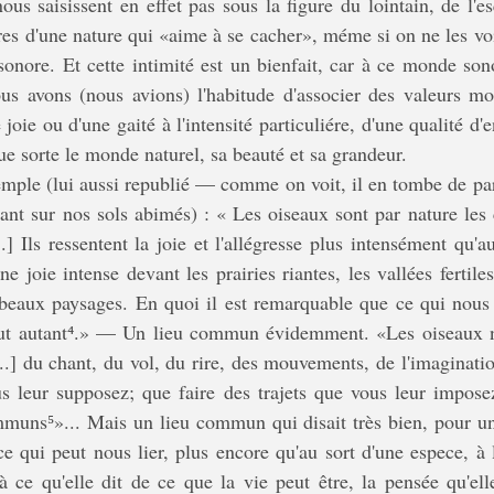
es d'une nature qui «aime à se cacher», méme si on ne les voi
sonore. Et cette intimité est un bienfait, car à ce monde sono
s avons (nous avions) l'habitude d'associer des valeurs mora
joie ou d'une gaité à l'intensité particuliére, d'une qualité d'
e sorte le monde naturel, sa beauté et sa grandeur. 
ant sur nos sols abimés) : « Les oiseaux sont par nature les c
] Ils ressentent la joie et l'allégresse plus intensément qu'a
'une joie intense devant les prairies riantes, les vallées fertile
 beaux paysages. En quoi il est remarquable que ce qui nous 
ut autant
⁴
.» — Un lieu commun évidemment. «Les oiseaux n'o
...] du chant, du vol, du rire, des mouvements, de l'imagination
us leur supposez; que faire des trajets que vous leur impose
muns⁵»... Mais un lieu commun qui disait très bien, pour un 
e qui peut nous lier, plus encore qu'au sort d'une espece, à l
 à ce qu'elle dit de ce que la vie peut être, la pensée qu'ell