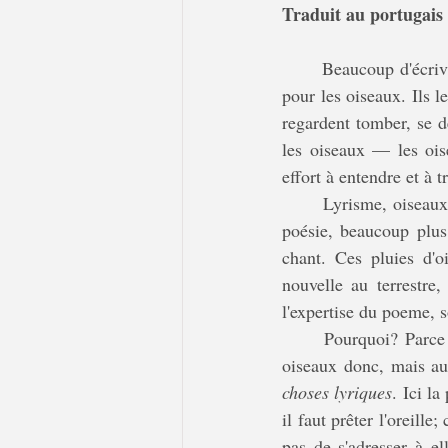
Traduit au portugais
	Beaucoup d'écrivains aujourd'hui (des poetes au premier chef, et c'est important) ont une oreille 
pour les oiseaux. Ils le
regardent tomber, se d
les oiseaux — les ois
effort à entendre et à
	Lyrisme, oiseaux: cette rencontre n'est pas neuve. Mais je crois qu'il y a là aujourd'hui, pour la 
poésie, beaucoup plus
chant. Ces pluies d'oi
nouvelle au terrestre,
l'expertise du poeme, s
	Pourquoi? Parce que ces étres qui réclament si fort aujourd'hui qu'on les traite autrement, les 
choses lyriques
. Ici la
il faut prêter l'oreille
pas de s'adresser à ell