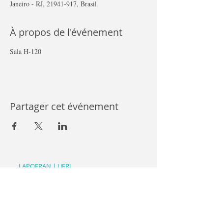
Janeiro - RJ, 21941-917, Brasil
À propos de l'événement
Sala H-120
Partager cet événement
LAPOFRAN | UFRJ
Av. Horácio Macedo, 2151 - Cité universitaire de
l'Université fédérale de Rio de Janeiro, Rio de Janeiro
- RJ,
21941-917