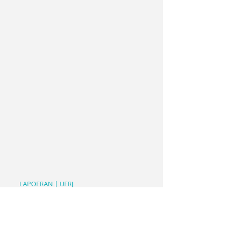
LAPOFRAN | UFRJ
Av. Horácio
Macedo
, 2151 - Cidade Universitária da
Universidade Federal do Rio de Janeiro, Rio de
Janeiro - RJ,
21941-917