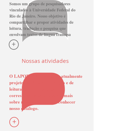
Somos um grupo de pesquisadores
vinculados à Universidade Federal do
Rio de Janeiro. Nosso objetivo é
compartilhar e propor atividades de
leitura, tradução e pesquisa que
envolvam textos de língua francesa
+
Nossas atividades
O LAPOFRAN desenvolve atualmente
projetos na área de tradução e de
leitura. Clique nas abas
correspondentes para saber mais
sobre nossas atividades e conhecer
nosso catálogo.
+