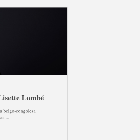
 Lisette Lombé
ta belgo-congolesa
as,...