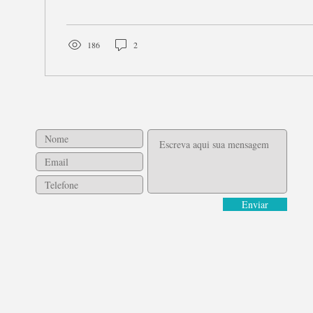
186
2
Enviar