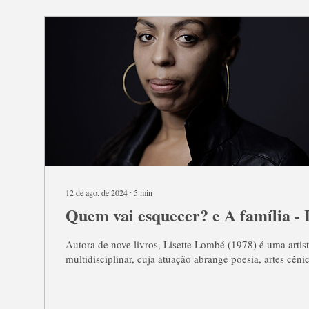
12 de ago. de 2024
∙
5
min
Quem vai esquecer? e A família -
Autora de nove livros, Lisette Lombé (1978) é uma artis
multidisciplinar, cuja atuação abrange poesia, artes cênic