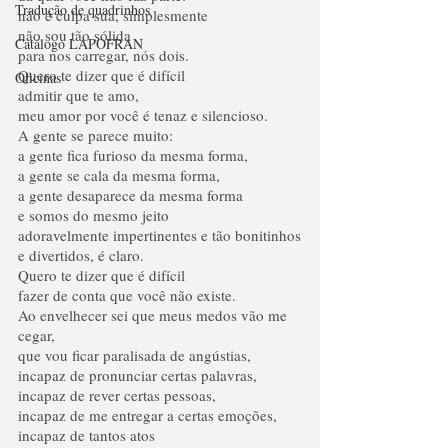
Tradução de quadrinhos
não é culpa sua, simplesmente
não sou tão sólida
Catálogo LAPOFRAN
para nos carregar, nós dois.
Quero te dizer que é difícil
Oficinas
admitir que te amo,
meu amor por você é tenaz e silencioso.
A gente se parece muito:
a gente fica furioso da mesma forma,
a gente se cala da mesma forma,
a gente desaparece da mesma forma
e somos do mesmo jeito
adoravelmente impertinentes e tão bonitinhos
e divertidos, é claro.
Quero te dizer que é difícil
fazer de conta que você não existe.
Ao envelhecer sei que meus medos vão me 
cegar,
que vou ficar paralisada de angústias,
incapaz de pronunciar certas palavras,
incapaz de rever certas pessoas,
incapaz de me entregar a certas emoções,
incapaz de tantos atos