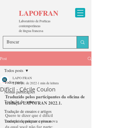
LAPOFRAN
Laboratório de Poéticas
contemporâneas
de língua francesa
Post
Todos posts
LAPO FRAN
Todos posts
23 de jul. de 2022
1 min de leitura
Difícil - Cécile Coulon
Nossas publicações
Traduzido pelos participantes da oficina de 
Tradução de cartas
tradução LAPOFRAN 2022.1.
Tradução de ensaios e artigos
Quero te dizer que é difícil
construir qualquer coisa nova
Tradução de poemas e prosas
da qual você não faz parte: